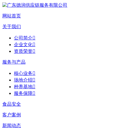
网站首页
关于我们
公司简介

企业文化

资质荣誉

服务与产品
核心业务

场地介绍

种养基地

服务保障

食品安全
客户案例
新闻动态