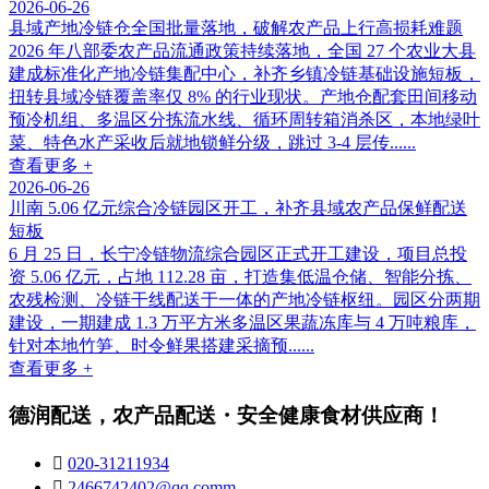
2026-06-26
县域产地冷链仓全国批量落地，破解农产品上行高损耗难题
2026 年八部委农产品流通政策持续落地，全国 27 个农业大县
建成标准化产地冷链集配中心，补齐乡镇冷链基础设施短板，
扭转县域冷链覆盖率仅 8% 的行业现状。产地仓配套田间移动
预冷机组、多温区分拣流水线、循环周转箱消杀区，本地绿叶
菜、特色水产采收后就地锁鲜分级，跳过 3-4 层传......
查看更多 +
2026-06-26
川南 5.06 亿元综合冷链园区开工，补齐县域农产品保鲜配送
短板
6 月 25 日，长宁冷链物流综合园区正式开工建设，项目总投
资 5.06 亿元，占地 112.28 亩，打造集低温仓储、智能分拣、
农残检测、冷链干线配送于一体的产地冷链枢纽。园区分两期
建设，一期建成 1.3 万平方米多温区果蔬冻库与 4 万吨粮库，
针对本地竹笋、时令鲜果搭建采摘预......
查看更多 +
德润配送，农产品配送・安全健康食材供应商！

020-31211934

2466742402@qq.comm