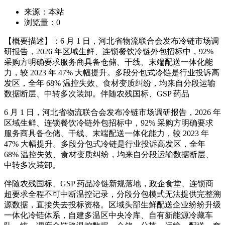
来源：本站
浏览量：
0
【概要描述】：6 月 1 日，河北省物流联合会发布冷链市场调
研报告，2026 年区域生鲜、连锁餐饮冷链外包招标中，92%
采购方明确要求服务商具备仓储、干线、末端配送一体化能
力，较 2023 年 47% 大幅提升。多段分包式冷链是行业投诉高
发区，全年 68% 温控失效、食材变质纠纷，均来自分段运输
数据断层、中转多次装卸。伴随农残国标、GSP 药品
6 月 1 日，河北省物流联合会发布冷链市场调研报告，2026 年
区域生鲜、连锁餐饮冷链外包招标中，92% 采购方明确要求
服务商具备仓储、干线、末端配送一体化能力，较 2023 年
47% 大幅提升。多段分包式冷链是行业投诉高发区，全年
68% 温控失效、食材变质纠纷，均来自分段运输数据断层、
中转多次装卸。
伴随农残国标、GSP 药品冷链新规落地，政企食堂、连锁商
超要求全程不可中断温控记录，分段分包模式无法提供完整溯
源数据，直接失去投标资格。区域头部生鲜配送企业纷纷升级
一体化冷链体系，自建多温区中央冷库、自有新能源冷藏车