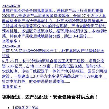
2026-06-18
县域产地冷链仓全国批量落地，破解农产品上行高损耗难题
2026 年八部委农产品流通政策持续落地，全国 27 个农业大县
建成标准化产地冷链集配中心，补齐乡镇冷链基础设施短板，
扭转县域冷链覆盖率仅 8% 的行业现状。产地仓配套田间移动
预冷机组、多温区分拣流水线、循环周转箱消杀区，本地绿叶
菜、特色水产采收后就地锁鲜分级，跳过 3-4 层传......
查看更多 +
2026-06-18
川南 5.06 亿元综合冷链园区开工，补齐县域农产品保鲜配送
短板
6 月 25 日，长宁冷链物流综合园区正式开工建设，项目总投
资 5.06 亿元，占地 112.28 亩，打造集低温仓储、智能分拣、
农残检测、冷链干线配送于一体的产地冷链枢纽。园区分两期
建设，一期建成 1.3 万平方米多温区果蔬冻库与 4 万吨粮库，
针对本地竹笋、时令鲜果搭建采摘预......
查看更多 +
德润配送，农产品配送・安全健康食材供应商！

020-31211934