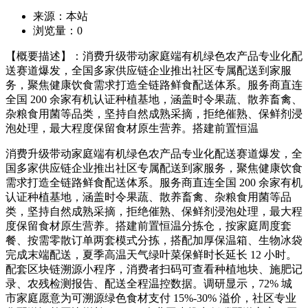
来源：本站
浏览量：
0
【概要描述】：消费升级带动家庭端有机绿色农产品专业化配
送赛道爆发，全国多家供应链企业推出社区专属配送到家服
务，聚焦健康饮食需求打造全链路鲜食配送体系。服务商直连
全国 200 余家有机认证种植基地，涵盖时令果蔬、散养畜禽、
杂粮食用菌等品类，坚持自然成熟采摘，拒绝催熟、保鲜剂浸
泡处理，最大程度保留食材原生营养。搭建前置恒温
消费升级带动家庭端有机绿色农产品专业化配送赛道爆发，全
国多家供应链企业推出社区专属配送到家服务，聚焦健康饮食
需求打造全链路鲜食配送体系。服务商直连全国 200 余家有机
认证种植基地，涵盖时令果蔬、散养畜禽、杂粮食用菌等品
类，坚持自然成熟采摘，拒绝催熟、保鲜剂浸泡处理，最大程
度保留食材原生营养。搭建前置恒温分拣仓，按家庭周度套
餐、按需零散订单两套模式分拣，搭配加厚保温箱、生物冰袋
完成末端配送，夏季高温天气绿叶菜保鲜时长延长 12 小时。
配套区块链溯源小程序，消费者扫码可查看种植地块、施肥记
录、农残检测报告、配送全程温控数据。调研显示，72% 城
市家庭愿意为可溯源绿色食材支付 15%-30% 溢价，社区专业