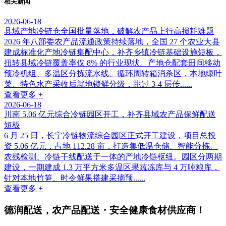
相关新闻
2026-06-18
县域产地冷链仓全国批量落地，破解农产品上行高损耗难题
2026 年八部委农产品流通政策持续落地，全国 27 个农业大县
建成标准化产地冷链集配中心，补齐乡镇冷链基础设施短板，
扭转县域冷链覆盖率仅 8% 的行业现状。产地仓配套田间移动
预冷机组、多温区分拣流水线、循环周转箱消杀区，本地绿叶
菜、特色水产采收后就地锁鲜分级，跳过 3-4 层传......
查看更多 +
2026-06-18
川南 5.06 亿元综合冷链园区开工，补齐县域农产品保鲜配送
短板
6 月 25 日，长宁冷链物流综合园区正式开工建设，项目总投
资 5.06 亿元，占地 112.28 亩，打造集低温仓储、智能分拣、
农残检测、冷链干线配送于一体的产地冷链枢纽。园区分两期
建设，一期建成 1.3 万平方米多温区果蔬冻库与 4 万吨粮库，
针对本地竹笋、时令鲜果搭建采摘预......
查看更多 +
德润配送，农产品配送・安全健康食材供应商！