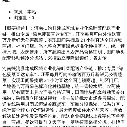
商超
来源：本站
浏览量：
0
【概要描述】：河南扶沟县建成区域专业化绿叶菜配送产业
链，推出专属 “绿色菠菜直达专车”，旺季每月可向外输送百
万斤新鲜无公害蔬菜，实现田间采摘后 24 小时直达全国连锁
商超、社区门店。当地整合万亩绿色标准化种植基地，统一管
控水肥、农药使用，所有蔬菜出具农产品合格证明，田间地头
配套移动预冷分拣站，采摘后立即降温锁鲜，省去传
河南扶沟县建成区域专业化绿叶菜配送产业链，推出专属 “绿
色菠菜直达专车”，旺季每月可向外输送百万斤新鲜无公害蔬
菜，实现田间采摘后 24 小时直达全国连锁商超、社区门店。
当地整合万亩绿色标准化种植基地，统一管控水肥、农药使
用，所有蔬菜出具农产品合格证明，田间地头配套移动预冷分
拣站，采摘后立即降温锁鲜，省去传统批发市场多层周转。配
送专线采用封闭式恒温冷藏货车，车厢分设保湿、低温分区，
绿叶菜全程 0-4℃恒温运输，最大程度锁住水分与营养，有效
解决长途运输发黄腐烂难题。配送企业搭建线上数字化下单平
台，商超、餐饮可提前 3 天下单，基地按需采摘分拣，杜绝库