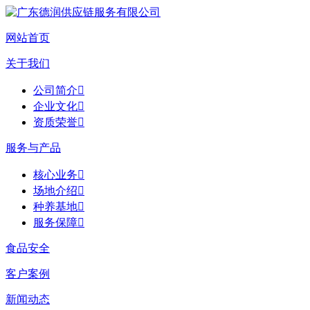
网站首页
关于我们
公司简介

企业文化

资质荣誉

服务与产品
核心业务

场地介绍

种养基地

服务保障

食品安全
客户案例
新闻动态