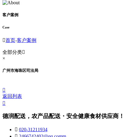
客户案例
Case

首页
-
客户案例
全部分类

×
广州市海珠区司法局

返回列表

德润配送，农产品配送・安全健康食材供应商！

020-31211934

2466742402@qq.comm