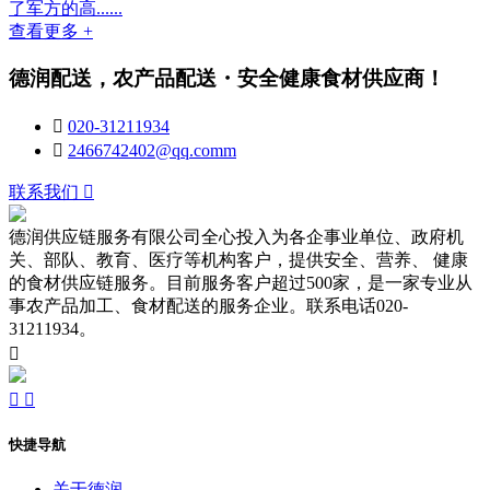
了军方的高......
查看更多 +
德润配送，农产品配送・安全健康食材供应商！

020-31211934

2466742402@qq.comm
联系我们

德润供应链服务有限公司全心投入为各企事业单位、政府机
关、部队、教育、医疗等机构客户，提供安全、营养、 健康
的食材供应链服务。目前服务客户超过500家，是一家专业从
事农产品加工、食材配送的服务企业。联系电话020-
31211934。



快捷导航
关于德润