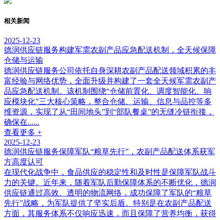
相关新闻
2025-12-23
德润供应链服务构建军需农副产品应急配送机制，全天候保障
仓储与运输
德润供应链服务公司依托自身深耕农副产品配送领域积累的丰
富经验与网络优势，全面升级并构建了一套全天候军需农副产
品应急配送机制。该机制围绕“仓储前置化、调度智能化、响
应模块化”三大核心策略，整合仓储、运输、信息与品控等多
维资源，实现了从“田间地头”到“部队餐桌”的无缝冷链衔接，
确保在......
查看更多 +
2025-12-23
德润供应链服务保障军队“粮草先行”，农副产品配送体系获军
方高度认可
在现代化战争中，食品供应的稳定性和及时性是保障军队战斗
力的关键。近年来，随着军队后勤保障体系的不断优化，德润
供应链通过高效、透明的物流网络，成功保障了军队的“粮草
先行”战略，为军队提供了坚实后盾。特别是在农副产品配送
方面，其服务体系不仅响应迅速，而且保障了营养均衡，获得